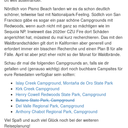
oft weit auseinander.
Nördlich von Pismo Beach fanden wir es da schon deutlich
schöner, teilweise fast mit Nationalpark-Feeling. Südlich von San
Francisco gäbe es sogar ein paar schöne Campgrounds mit
Redwoods, wenn auch nicht mit ganz so mächtigen wie im
Sequoia NP. Inwieweit das 2020er CZU Fire dort Schäden
angerichtet hat, müsstest du mal kurz recherchieren. Das mit den
Waldbrandschäden gilt dort in Kalifornien aber generell und
erfordert immer ein bisschen Recherche und einen Plan B für alle
Fälle. April ist aber jetzt eher nicht so der Monat für Waldbrände.
Schau dir mal die folgenden Campgrounds an, falls sie dir
gefallen und (genauso wichtig) dort noch buchbare Campsites für
eure Reisedaten verfügbar sein sollten:
Islay Creek Campground, Montaña de Oro State Park
Kirk Creek Campground
Henry Cowell Redwoods State Park, Campground
Butano State Park, Campground
Del Valle Regional Park, Campground
Anthony Chabot Regional Park, Campground
Viel Spaß und auch viel Glück noch bei der weiteren
Reiseplanung!