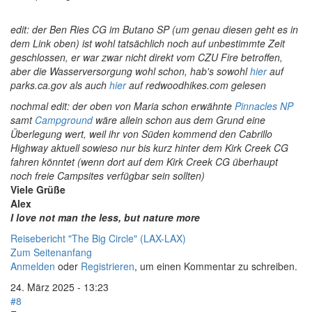
edit: der Ben Ries CG im Butano SP (um genau diesen geht es in
dem Link oben) ist wohl tatsächlich noch auf unbestimmte Zeit
geschlossen, er war zwar nicht direkt vom CZU Fire betroffen,
aber die Wasserversorgung wohl schon, hab's sowohl
hier
auf
parks.ca.gov als auch
hier
auf redwoodhikes.com gelesen
nochmal edit: der oben von Maria schon erwähnte
Pinnacles NP
samt
Campground
wäre allein schon aus dem Grund eine
Überlegung wert, weil ihr von Süden kommend den Cabrillo
Highway aktuell sowieso nur bis kurz hinter dem Kirk Creek CG
fahren könntet (wenn dort auf dem Kirk Creek CG überhaupt
noch freie Campsites verfügbar sein sollten)
Viele Grüße
Alex
I love not man the less, but nature more
Reisebericht "The Big Circle" (LAX-LAX)
Zum Seitenanfang
Anmelden
oder
Registrieren
, um einen Kommentar zu schreiben.
24. März 2025 - 13:23
#8