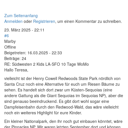
Zum Seitenanfang
Anmelden
oder
Registrieren
, um einen Kommentar zu schreiben.
23. März 2025 - 22:11
#6
Marby
Offline
Beigetreten:
16.03.2025 - 22:33
Beiträge:
24
RE: Südwesten 2 Kids LA-SFO 10 Tage WoMo
Hallo Teresa,
vielleicht ist der Henry Cowell Redwoods State Park nördlich von
Santa Cruz noch eine Alternative für euch um Riesen Bäume zu
sehen. Es handelt sich dort zwar um Küsten-Sequoias (eine
andere Gattung als die Giant Sequoias im Sequoias NP), aber die
sind genauso beeindruckend. Es gibt dort wohl sogar eine
Dampfeisenbahn durch den Redwood-Wald, das wäre vielleicht
noch ein weiteres Highlight für eure Kinder.
Ein kleiner Nationalpark, den ihr noch gut einbauen könntet, wäre
der Pinnacles NP. Wir waren letzten September dort und können