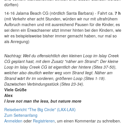
dürften)
14-16 Jalama Beach CG (nördlich Santa Barbara) - Fahrt ca.
7 h
(mit Verkehr eher acht Stunden, würden wir nur mit ultrafrühem
Aufbruch machen und mit ausreichend Pausen für die Kinder, es
sei denn ein Erwachsener sitzt immer hinten bei den Kindern, wie
wir es beispielsweise bisher immer gemacht haben, nur mal so
als Anregung)
Nachtrag: Weil du offensichtlich den kleinen Loop im Islay Creek
CG geplant hast, mit dem Zusatz "näher am Strand": Der kleine
Loop im Islay Creek CG ist eigentlich der hintere (Sites 37-50),
welcher also deutlich weiter weg vom Strand liegt. Näher am
Strand wärt ihr im vorderen, größeren Loop (Sites 1-19).
Dazwischen Verbindungsstück (Sites 23-34).
Viele Grüße
Alex
I love not man the less, but nature more
Reisebericht "The Big Circle" (LAX-LAX)
Zum Seitenanfang
Anmelden
oder
Registrieren
, um einen Kommentar zu schreiben.