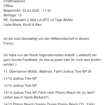
Firsttimewomo
Offline
Beigetreten:
23.03.2025 - 17:32
Beiträge:
13
RE: Südwesten 2 Kids LA-SFO 10 Tage WoMo
Liebe Maria, Kochi & Alex,
ich bin total überwältigt von der Hilfsbereitschaft in diesem
Forum.
Ich habe nun die Route folgendermaßen erstellt :) vielleicht ein
ganz kurzes Feedback, ob das so passt oder ihr noch was ändern
würdet :)
11. Übernahme WoMo, Wallmart, Fahrt Joshua Tree NP 3h
11/12 Joshua Tree NP
12/13 Joshua Tree NP
13/14 Joshua Tree NP, Fahrt nach Prismo Beach 6h (zu weit?
Lieber was in Santa Barbara?)
14/15 Prismo Beach Oceano Dunes Prismo Besch CG , Fahrt