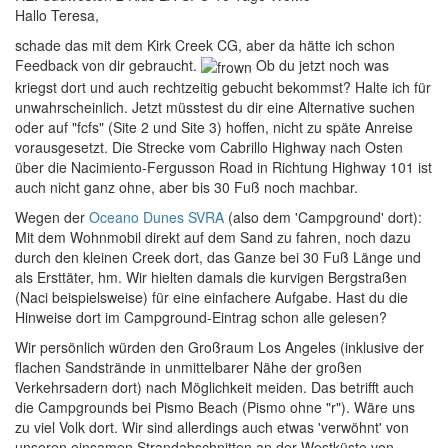
Hallo Teresa,
schade das mit dem Kirk Creek CG, aber da hätte ich schon
Feedback von dir gebraucht.
Ob du jetzt noch was
kriegst dort und auch rechtzeitig gebucht bekommst? Halte ich für
unwahrscheinlich. Jetzt müsstest du dir eine Alternative suchen
oder auf "fcfs" (Site 2 und Site 3) hoffen, nicht zu späte Anreise
vorausgesetzt. Die Strecke vom Cabrillo Highway nach Osten
über die Nacimiento-Fergusson Road in Richtung Highway 101 ist
auch nicht ganz ohne, aber bis 30 Fuß noch machbar.
Wegen der
Oceano Dunes SVRA
(also dem 'Campground' dort):
Mit dem Wohnmobil direkt auf dem Sand zu fahren, noch dazu
durch den kleinen Creek dort, das Ganze bei 30 Fuß Länge und
als Ersttäter, hm. Wir hielten damals die kurvigen Bergstraßen
(Naci beispielsweise) für eine einfachere Aufgabe. Hast du die
Hinweise dort im Campground-Eintrag schon alle gelesen?
Wir persönlich würden den Großraum Los Angeles (inklusive der
flachen Sandstrände in unmittelbarer Nähe der großen
Verkehrsadern dort) nach Möglichkeit meiden. Das betrifft auch
die Campgrounds bei Pismo Beach (Pismo ohne "r"). Wäre uns
zu viel Volk dort. Wir sind allerdings auch etwas 'verwöhnt' von
unseren einsamen Strandabschnitten an der Westküste von