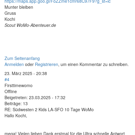
https://maps.app.goo.gl/FoZZme1cmr68C97F9?g_st=ic
Munter bleiben
Gruss
Kochi
Scout WoMo-Abenteuer.de
Zum Seitenanfang
Anmelden
oder
Registrieren
, um einen Kommentar zu schreiben.
23. März 2025 - 20:38
#4
Firsttimewomo
Offline
Beigetreten:
23.03.2025 - 17:32
Beiträge:
13
RE: Südwesten 2 Kids LA-SFO 10 Tage WoMo
Hallo Kochi,
mega! Vielen lieben Dank erstmal für die Ultra schnelle Antwort