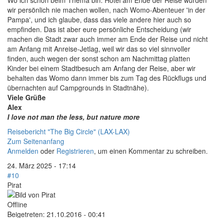
Wo ich schon beim Thema bin: Hotel am Ende der Reise würden
wir persönlich nie machen wollen, nach Womo-Abenteuer 'in der
Pampa', und ich glaube, dass das viele andere hier auch so
empfinden. Das ist aber eure persönliche Entscheidung (wir
machen die Stadt zwar auch immer am Ende der Reise und nicht
am Anfang mit Anreise-Jetlag, weil wir das so viel sinnvoller
finden, auch wegen der sonst schon am Nachmittag platten
Kinder bei einem Stadtbesuch am Anfang der Reise, aber wir
behalten das Womo dann immer bis zum Tag des Rückflugs und
übernachten auf Campgrounds in Stadtnähe).
Viele Grüße
Alex
I love not man the less, but nature more
Reisebericht "The Big Circle" (LAX-LAX)
Zum Seitenanfang
Anmelden
oder
Registrieren
, um einen Kommentar zu schreiben.
24. März 2025 - 17:14
#10
Pirat
Offline
Beigetreten:
21.10.2016 - 00:41