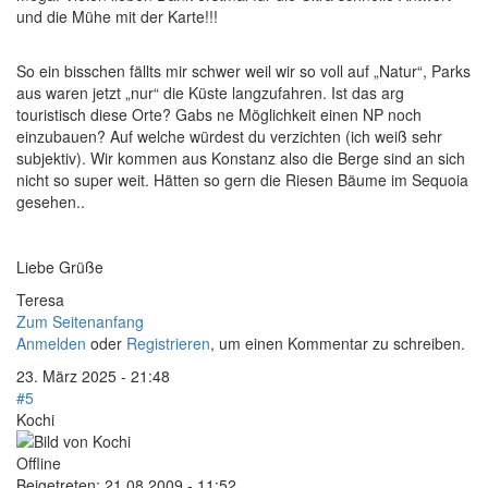
und die Mühe mit der Karte!!!
So ein bisschen fällts mir schwer weil wir so voll auf „Natur“, Parks
aus waren jetzt „nur“ die Küste langzufahren. Ist das arg
touristisch diese Orte? Gabs ne Möglichkeit einen NP noch
einzubauen? Auf welche würdest du verzichten (ich weiß sehr
subjektiv). Wir kommen aus Konstanz also die Berge sind an sich
nicht so super weit. Hätten so gern die Riesen Bäume im Sequoia
gesehen..
Liebe Grüße
Teresa
Zum Seitenanfang
Anmelden
oder
Registrieren
, um einen Kommentar zu schreiben.
23. März 2025 - 21:48
#5
Kochi
Offline
Beigetreten:
21.08.2009 - 11:52