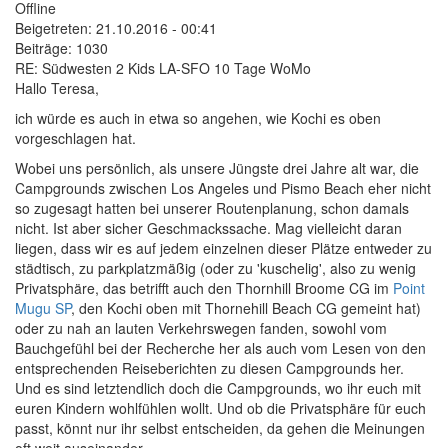
Offline
Beigetreten:
21.10.2016 - 00:41
Beiträge:
1030
RE: Südwesten 2 Kids LA-SFO 10 Tage WoMo
Hallo Teresa,
ich würde es auch in etwa so angehen, wie Kochi es oben
vorgeschlagen hat.
Wobei uns persönlich, als unsere Jüngste drei Jahre alt war, die
Campgrounds zwischen Los Angeles und Pismo Beach eher nicht
so zugesagt hatten bei unserer Routenplanung, schon damals
nicht. Ist aber sicher Geschmackssache. Mag vielleicht daran
liegen, dass wir es auf jedem einzelnen dieser Plätze entweder zu
städtisch, zu parkplatzmäßig (oder zu 'kuschelig', also zu wenig
Privatsphäre, das betrifft auch den Thornhill Broome CG im
Point
Mugu SP
, den Kochi oben mit Thornehill Beach CG gemeint hat)
oder zu nah an lauten Verkehrswegen fanden, sowohl vom
Bauchgefühl bei der Recherche her als auch vom Lesen von den
entsprechenden Reiseberichten zu diesen Campgrounds her.
Und es sind letztendlich doch die Campgrounds, wo ihr euch mit
euren Kindern wohlfühlen wollt. Und ob die Privatsphäre für euch
passt, könnt nur ihr selbst entscheiden, da gehen die Meinungen