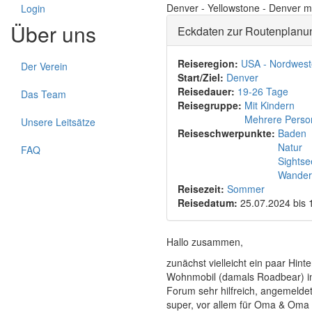
Denver - Yellowstone - Denver m
Login
Über uns
Eckdaten zur Routenplanu
Reiseregion:
USA - Nordwes
Der Verein
Start/Ziel:
Denver
Reisedauer:
19-26 Tage
Das Team
Reisegruppe:
Mit Kindern
Mehrere Perso
Unsere Leitsätze
Reiseschwerpunkte:
Baden
Natur
FAQ
Sightse
Wander
Reisezeit:
Sommer
Reisedatum:
25.07.2024
bis
Hallo zusammen,
zunächst vielleicht ein paar Hin
Wohnmobil (damals Roadbear) in
Forum sehr hilfreich, angemelde
super, vor allem für Oma & Oma 