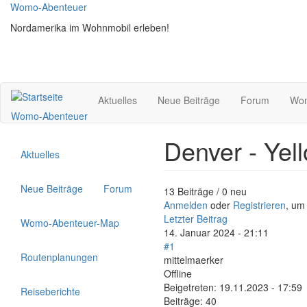
Direkt
Womo-Abenteuer
zum
Nordamerika im Wohnmobil erleben!
Inhalt
Aktuelles
Neue Beiträge
Forum
Wom
Womo-Abenteuer
Denver - Yel
Aktuelles
Neue Beiträge
Forum
13 Beiträge / 0 neu
Anmelden
oder
Registrieren
, um
Letzter Beitrag
Womo-Abenteuer-Map
14. Januar 2024 - 21:11
#1
Routenplanungen
mittelmaerker
Offline
Beigetreten:
19.11.2023 - 17:59
Reiseberichte
Beiträge:
40