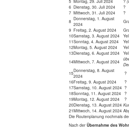
5
Montag, 29. Juli 2024
?
(
6
Dienstag, 30. Juli 2024
?
7
Mittwoch, 31. Juli 2024
?
Donnerstag, 1. August
8
Gr
2024
9
Freitag, 2. August 2024
Gr
10
Samstag, 3. August 2024
Ye
11
Sonntag, 4. August 2024
Ye
12
Montag, 5. August 2024
Ye
13
Dienstag, 6. August 2024
Ye
üb
14
Mittwoch, 7. August 2024
De
Donnerstag, 8. August
15
?
2024
16
Freitag, 9. August 2024
?
17
Samstag, 10. August 2024
?
18
Sonntag, 11. August 2024
?
19
Montag, 12. August 2024
?
20
Dienstag, 13. August 2024
Ku
21
Mittwoch, 14. August 2024
Ab
Die Routenplanung nochmals desk
Nach der
Übernahme des Wohn