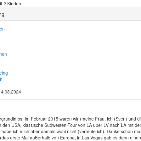
it 2 Kindern
ng
ten
nen
eing
n
14.08.2024
tergrundinfos: im Februar 2015 waren wir (meine Frau, ich (Sven) und 
 den USA, klassische Südwesten-Tour von LA über LV nach LA mit den 
t habe ich mich aber damals wohl nicht (vermute ich). Danke schon ma
(das erste Mal außerhalb von Europa, in Las Vegas gab es dann eine