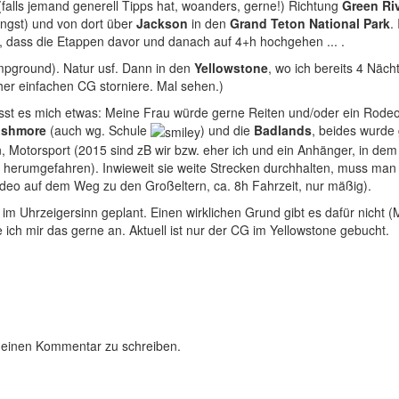
t (falls jemand generell Tipps hat, woanders, gerne!) Richtung
Green Riv
Angst) und von dort über
Jackson
in den
Grand Teton National Park
.
h, dass die Etappen davor und danach auf 4+h hochgehen ... .
mpground). Natur usf. Dann in den
Yellowstone
, wo ich bereits 4 Näc
her einfachen CG storniere. Mal sehen.)
sst es mich etwas: Meine Frau würde gerne Reiten und/oder ein Rode
shmore
(auch wg. Schule
) und die
Badlands
, beides
wurde 
Motorsport (2015 sind zB wir bzw. eher ich und ein Anhänger, in dem d
herumgefahren). Inwieweit sie weite Strecken durchhalten, muss man s
ideo auf dem Weg zu den Großeltern, ca. 8h Fahrzeit, nur mäßig).
h im Uhrzeigersinn geplant. Einen wirklichen Grund gibt es dafür nicht
ich mir das gerne an. Aktuell ist nur der CG im Yellowstone gebucht.
 einen Kommentar zu schreiben.