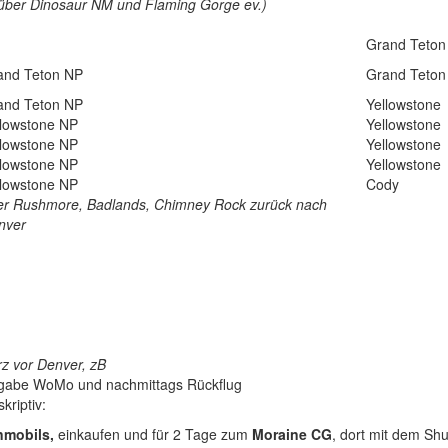
über Dinosaur NM und Flaming Gorge ev.)
Grand Teton
and Teton NP
Grand Teton
and Teton NP
Yellowstone
llowstone NP
Yellowstone
llowstone NP
Yellowstone
llowstone NP
Yellowstone
llowstone NP
Cody
er Rushmore, Badlands, Chimney Rock zurück nach
nver
rz vor Denver, zB
gabe WoMo und nachmittags Rückflug
riptiv:
mobils,
einkaufen und für 2 Tage zum
Moraine CG
, dort mit dem Sh