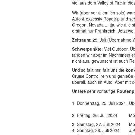
viel aus dem Valley of Fire in die
Wir (aber vor allem ich solo) war
Auto & exzessiv Roadtrip und seh
Oregon, Nevada ... tja, wie alle
erstmal nur Frankreich. Jetzt w
Zeitraum
: 25. Juli (Übernahme 
Schwerpunkte
:
Viel Outdoor, Ü
fanden wir aber im Nachhinein e
nicht aus, gewünscht ist auch Rei
Und so fällt mir, fällt uns die
kon
Cruise Control rein und genieße
überall, auch im Auto. Aber mit
Unsere sehr vorläufige
Routenp
1
Donnerstag, 25. Juli 2024
Üb
2
Freitag, 26. Juli 2024
Mo
3
Samstag, 27. Juli 2024
Mo
4
Sonntag, 28. Juli 2024
auf