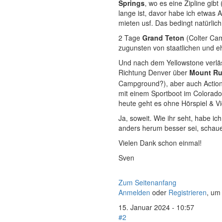
Springs
, wo es eine Zipline gib
lange ist, davor habe ich etwas 
mieten usf. Das bedingt natürlic
2 Tage
Grand Teton
(Colter Ca
zugunsten von staatlichen und e
Und nach dem Yellowstone verlä
Richtung Denver über
Mount Ru
Campground?), aber auch Action, 
mit einem Sportboot im Colorado 
heute geht es ohne Hörspiel & V
Ja, soweit. Wie ihr seht, habe ic
anders herum besser sei, schaue 
Vielen Dank schon einmal!
Sven
Zum Seitenanfang
Anmelden
oder
Registrieren
, um
15. Januar 2024 - 10:57
#2