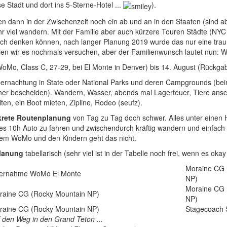
se Stadt und dort ins 5-Sterne-Hotel ...
).
en dann in der Zwischenzeit noch ein ab und an in den Staaten (sind ab
r viel wandern. Mit der Familie aber auch kürzere Touren Städte (NYC 
 sich denken können, nach langer Planung 2019 wurde das nur eine tra
ollen wir es nochmals versuchen, aber der Familienwunsch lautet nun:
WoMo, Class C, 27-29, bei El Monte in Denver) bis 14. August (Rückgabe
bernachtung in State oder National Parks und deren Campgrounds (bei
her bescheiden). Wandern, Wasser, abends mal Lagerfeuer, Tiere ansch
ten, ein Boot mieten, Zipline, Rodeo (seufz).
krete Routenplanung
von Tag zu Tag doch schwer. Alles unter einen Hu
 es 10h Auto zu fahren und zwischendurch kräftig wandern und einfach
 dem WoMo und den Kindern geht das nicht.
lanung
tabellarisch (sehr viel ist in der Tabelle noch frei, wenn es oka
Moraine CG 
ernahme WoMo El Monte
NP)
Moraine CG 
raine CG (Rocky Mountain NP)
NP)
raine CG (Rocky Mountain NP)
Stagecoach S
 den Weg in den Grand Teton ...