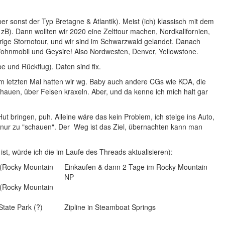
er sonst der Typ Bretagne & Atlantik). Meist (ich) klassisch mit dem
zB). Dann wollten wir 2020 eine Zelttour machen, Nordkalifornien,
urige Stornotour, und wir sind im Schwarzwald gelandet. Danach
 Wohnmobil und Geysire! Also Nordwesten, Denver, Yellowstone.
 und Rückflug). Daten sind fix.
m letzten Mal hatten wir wg. Baby auch andere CGs wie KOA, die
auen, über Felsen kraxeln. Aber, und da kenne ich mich halt gar
t bringen, puh. Alleine wäre das kein Problem, ich steige ins Auto,
 nur zu "schauen". Der Weg ist das Ziel, übernachten kann man
y ist, würde ich die im Laufe des Threads aktualisieren):
(Rocky Mountain
Einkaufen & dann 2 Tage im Rocky Mountain
NP
(Rocky Mountain
tate Park (?)
Zipline in Steamboat Springs