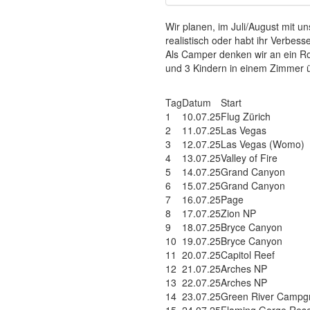
Wir planen, im Juli/August mit un
realistisch oder habt ihr Verbes
Als Camper denken wir an ein R
und 3 Kindern in einem Zimmer üb
Tag
Datum
Start
1
10.07.25
Flug Zürich
2
11.07.25
Las Vegas
3
12.07.25
Las Vegas (Womo)
4
13.07.25
Valley of Fire
5
14.07.25
Grand Canyon
6
15.07.25
Grand Canyon
7
16.07.25
Page
8
17.07.25
Zion NP
9
18.07.25
Bryce Canyon
10
19.07.25
Bryce Canyon
11
20.07.25
Capitol Reef
12
21.07.25
Arches NP
13
22.07.25
Arches NP
14
23.07.25
Green River Campg