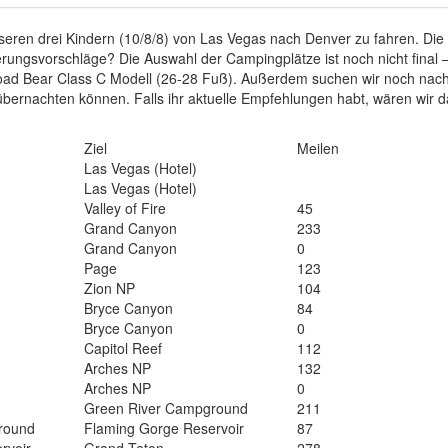
seren drei Kindern (10/8/8) von Las Vegas nach Denver zu fahren. Die a
serungsvorschläge? Die Auswahl der Campingplätze ist noch nicht final –
oad Bear Class C Modell (26-28 Fuß). Außerdem suchen wir noch nach 
ernachten können. Falls ihr aktuelle Empfehlungen habt, wären wir da
Ziel
Meilen
Las Vegas (Hotel)
Las Vegas (Hotel)
Valley of Fire
45
Grand Canyon
233
Grand Canyon
0
Page
123
Zion NP
104
Bryce Canyon
84
Bryce Canyon
0
Capitol Reef
112
Arches NP
132
Arches NP
0
Green River Campground
211
round
Flaming Gorge Reservoir
87