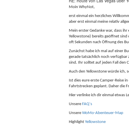
RE: Route von Las Vegas über Y
Moin WhyNot,
erst einmal ein herzliches Willkom
aber erst einmal meine relativ al
Mein erster Gedanke war, dass ihr 
Yellowstone) bereits geöffnet sind 
oft Sekunden nach Öffnung des Bu
Zunächst habe ich mal auf einer B
gerade tatsächlich noch verfügbar z
sind. Ihr solltet auf jeden Fall d
Auch den Yellowstone würde ich, so
Ist dies eure erste Camper-Reise i
Fahrtstrecken geplant. Daher die F
Hier verlinke ich dir einmal etwas 
Unsere
FAQ´s
Unsere
WoMo-Abenteuer-Map
Highlight
Yellowstone