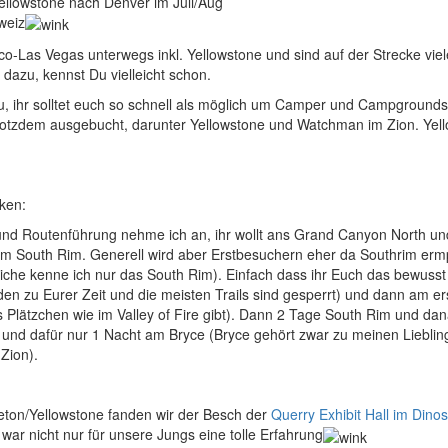
ellowstone nach Denver im Juli/Aug
weiz
o-Las Vegas unterwegs inkl. Yellowstone und sind auf der Strecke vie
 dazu, kennst Du vielleicht schon.
, ihr solltet euch so schnell als möglich um Camper und Campgrounds
rotzdem ausgebucht, darunter Yellowstone und Watchman im Zion. Yel
ken:
d Routenführung nehme ich an, ihr wollt ans Grand Canyon North und
 am South Rim. Generell wird aber Erstbesuchern eher da Southrim ermp
che kenne ich nur das South Rim). Einfach dass ihr Euch das bewusst se
rden zu Eurer Zeit und die meisten Trails sind gesperrt) und dann a
Plätzchen wie im Valley of Fire gibt). Dann 2 Tage South Rim und dana
 und dafür nur 1 Nacht am Bryce (Bryce gehört zwar zu meinen Lieblin
 Zion).
eton/Yellowstone fanden wir der Besch der
Querry Exhibit Hall im Din
ar nicht nur für unsere Jungs eine tolle Erfahrung