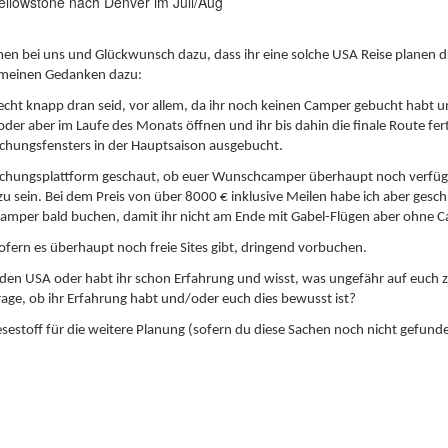
ellowstone nach Denver im Juli/Aug
men bei uns und Glückwunsch dazu, dass ihr eine solche USA Reise planen 
lgemeinen Gedanken dazu:
echt knapp dran seid, vor allem, da ihr noch keinen Camper gebucht habt u
oder aber im Laufe des Monats öffnen und ihr bis dahin die finale Route fer
chungsfensters in der Hauptsaison ausgebucht.
uchungsplattform geschaut, ob euer Wunschcamper überhaupt noch verfügbar 
u sein. Bei dem Preis von über 8000 € inklusive Meilen habe ich aber geschl
en Camper bald buchen, damit ihr nicht am Ende mit Gabel-Flügen aber ohne 
fern es überhaupt noch freie Sites gibt, dringend vorbuchen.
n den USA oder habt ihr schon Erfahrung und wisst, was ungefähr auf euch 
rage, ob ihr Erfahrung habt und/oder euch dies bewusst ist?
Lesestoff für die weitere Planung (sofern du diese Sachen noch nicht gefund