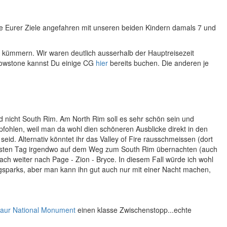
le Eurer Ziele angefahren mit unseren beiden Kindern damals 7 und
 kümmern. Wir waren deutlich ausserhalb der Hauptreisezeit
lowstone kannst Du einige CG
hier
bereits buchen. Die anderen je
 nicht South Rim. Am North Rim soll es sehr schön sein und
fohlen, weil man da wohl dien schöneren Ausblicke direkt in den
id. Alternativ könntet ihr das Valley of Fire rausschmeissen (dort
m ersten Tag irgendwo auf dem Weg zum South Rim übernachten (auch
ch weiter nach Page - Zion - Bryce. In diesem Fall würde ich wohl
gsparks, aber man kann ihn gut auch nur mit einer Nacht machen,
osaur National Monument
einen klasse Zwischenstopp...echte