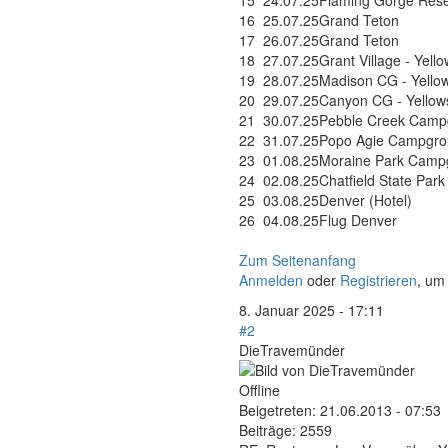
15
24.07.25
Flaming Gorge Rese
16
25.07.25
Grand Teton
17
26.07.25
Grand Teton
18
27.07.25
Grant Village - Yell
19
28.07.25
Madison CG - Yello
20
29.07.25
Canyon CG - Yellow
21
30.07.25
Pebble Creek Camp
22
31.07.25
Popo Agie Campgr
23
01.08.25
Moraine Park Camp
24
02.08.25
Chatfield State Pa
25
03.08.25
Denver (Hotel)
26
04.08.25
Flug Denver
Zum Seitenanfang
Anmelden
oder
Registrieren
, um
8. Januar 2025 - 17:11
#2
DieTravemünder
Offline
Beigetreten:
21.06.2013 - 07:53
Beiträge:
2559