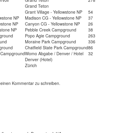
rvoir
Grand Teton
278
Grand Teton
Grant Village - Yellowstone NP
54
owstone NP
Madison CG - Yellowstone NP
37
wstone NP
Canyon CG - Yellowstone NP
26
stone NP
Pebble Creek Campground
38
ground
Popo Agie Campground
263
ound
Moraine Park Campground
336
ground
Chatfield State Park Campground
86
rk Campground
Womo Abgabe / Denver / Hotel
32
Denver (Hotel)
Zürich
 einen Kommentar zu schreiben.