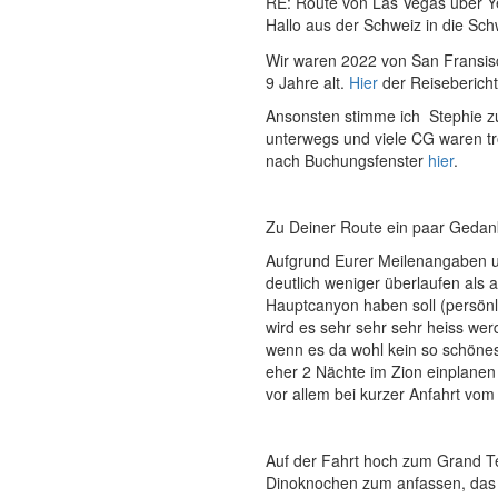
RE: Route von Las Vegas über Y
Hallo aus der Schweiz in die Sch
Wir waren 2022 von San Fransisc
9 Jahre alt.
Hier
der Reisebericht
Ansonsten stimme ich Stephie zu
unterwegs und viele CG waren t
nach Buchungsfenster
hier
.
Zu Deiner Route ein paar Gedan
Aufgrund Eurer Meilenangaben un
deutlich weniger überlaufen als
Hauptcanyon haben soll (persönli
wird es sehr sehr sehr heiss we
wenn es da wohl kein so schönes 
eher 2 Nächte im Zion einplanen
vor allem bei kurzer Anfahrt vom
Auf der Fahrt hoch zum Grand T
Dinoknochen zum anfassen, das w