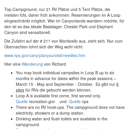
Top-Campground, nur 21 RV Plätze und 5 Tent Plätze, die
meisten fcfs, daher früh ankommen. Reservierungen im A-Loop
eingeschränkt möglich. Wer im Canyonlands wandern möchte, für
den ist es das ideale Basislager. Chesler Park und Elephant
Canyon sind sensationell.
Die Zufahrt auf der # 211 von Monticello aus, zieht sich. Nur zum
Übernachten lohnt sich der Weg wohl nicht.
www.nps.gov/cany/planyourvisit/needles.htm
Hier eine
Wanderung
von Richard
You may book individual campsites in Loop B up to six
months in advance for dates within the peak seasons –
March 15 - May and September - October. Es gibt nur
6
sites
für RVs die gebucht werden können.
Loop A is available first come, first served only.
Quelle
recreation.gov und
Quelle
nps
There are no RV hook-ups. The campground does not have
electricity, showers or a dump station.
Drinking water and flush toilets are available in the
campground.