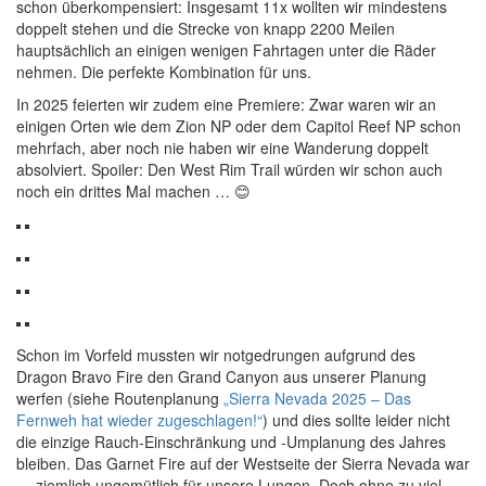
schon überkompensiert: Insgesamt 11x wollten wir mindestens
doppelt stehen und die Strecke von knapp 2200 Meilen
hauptsächlich an einigen wenigen Fahrtagen unter die Räder
nehmen. Die perfekte Kombination für uns.
In 2025 feierten wir zudem eine Premiere: Zwar waren wir an
einigen Orten wie dem Zion NP oder dem Capitol Reef NP schon
mehrfach, aber noch nie haben wir eine Wanderung doppelt
absolviert. Spoiler: Den West Rim Trail würden wir schon auch
noch ein drittes Mal machen …
😊
Schon im Vorfeld mussten wir notgedrungen aufgrund des
Dragon Bravo Fire den Grand Canyon aus unserer Planung
werfen (siehe Routenplanung
„Sierra Nevada 2025 – Das
Fernweh hat wieder zugeschlagen!“
) und dies sollte leider nicht
die einzige Rauch-Einschränkung und -Umplanung des Jahres
bleiben. Das Garnet Fire auf der Westseite der Sierra Nevada war
… ziemlich ungemütlich für unsere Lungen. Doch ohne zu viel