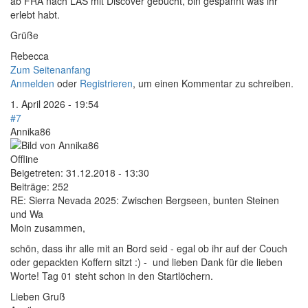
ab FRA nach LAS mit Discover gebucht, bin gespannt was ihr
erlebt habt.
Grüße
Rebecca
Zum Seitenanfang
Anmelden
oder
Registrieren
, um einen Kommentar zu schreiben.
1. April 2026 - 19:54
#7
Annika86
Offline
Beigetreten:
31.12.2018 - 13:30
Beiträge:
252
RE: Sierra Nevada 2025: Zwischen Bergseen, bunten Steinen
und Wa
Moin zusammen,
schön, dass ihr alle mit an Bord seid - egal ob ihr auf der Couch
oder gepackten Koffern sitzt :) - und lieben Dank für die lieben
Worte! Tag 01 steht schon in den Startlöchern.
Lieben Gruß