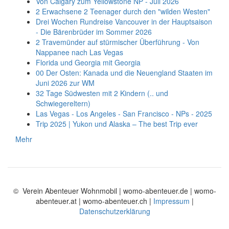
Von Calgary zum Yellowstone NP - Juli 2026
2 Erwachsene 2 Teenager durch den "wilden Westen"
Drei Wochen Rundreise Vancouver in der Hauptsaison
- Die Bärenbrüder im Sommer 2026
2 Travemünder auf stürmischer Überführung - Von
Nappanee nach Las Vegas
Florida und Georgia mit Georgia
00 Der Osten: Kanada und die Neuengland Staaten im
Juni 2026 zur WM
32 Tage Südwesten mit 2 Kindern (.. und
Schwiegereltern)
Las Vegas - Los Angeles - San Francisco - NPs - 2025
Trip 2025 | Yukon und Alaska – The best Trip ever
Mehr
© Verein Abenteuer Wohnmobil | womo-abenteuer.de | womo-
abenteuer.at | womo-abenteuer.ch |
Impressum
|
Datenschutzerklärung