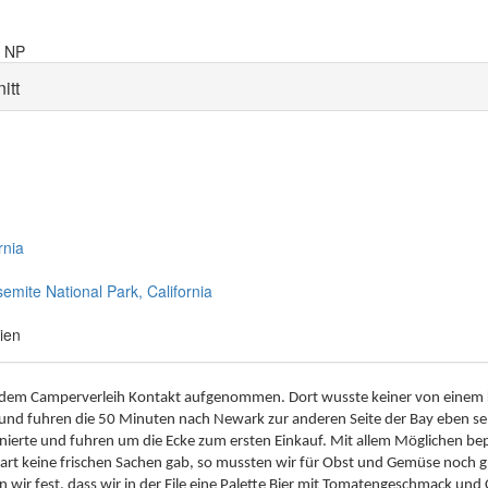
e NP
itt
rnia
mite National Park, California
ien
it dem Camperverleih Kontakt aufgenommen. Dort wusste keiner von einem 
und fuhren die 50 Minuten nach Newark zur anderen Seite der Bay eben se
onierte und fuhren um die Ecke zum ersten Einkauf. Mit allem Möglichen bepa
mart keine frischen Sachen gab, so mussten wir für Obst und Gemüse noch
ten wir fest, dass wir in der Eile eine Palette Bier mit Tomatengeschmack und