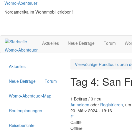
Direkt
Womo-Abenteuer
zum
Nordamerika im Wohnmobil erleben!
Inhalt
Aktuelles
Neue Beiträge
Forum
Wom
Womo-Abenteuer
Vierwöchige Rundtour durch d
Aktuelles
Tag 4: San F
Neue Beiträge
Forum
Womo-Abenteuer-Map
1 Beitrag / 0 neu
Anmelden
oder
Registrieren
, um
Routenplanungen
20. März 2024 - 19:16
#1
Cat99
Reiseberichte
Offline