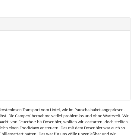
kostenlosen Transport vom Hotel, wie im Pauschalpaket angepriesen.
lbst. Die Camperübernahme verlief problemlos und ohne Wartezeit. Wir
ckt, von Feuerholz bis Dosenbier, wollten wir losstarten, doch stellten
 gleich einen FoodMaxx ansteuern. Das mit dem Dosenbier war auch so
 Chili ergattert hatten. Das war für uns völlig ungenießbar und wir