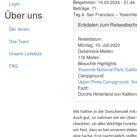
Beigetreten:
19.03.2024 - 21:44
Login
Beiträge:
71
Über uns
Tag 4: San Francisco – Yosemit
Eckdaten zum Reiseabschn
Der Verein
Reisedatum:
Das Team
Montag, 10. Juli 2023
Gefahrene Meilen:
Unsere Leitsätze
176 Meilen
Besuchte Highlights:
FAQ
Yosemite National Park, Califo
Campground:
Upper Pines Campground, Yose
Fazit:
Durchs Hinterland von Kaliforn
Wir hatten in der Zwischenzeit m
Auch gut, so nahmen wir ein Uber 
checkten, ob alles Wichtige funkti
wir fest, dass es bei unserem Wal
eine Sache. Erst nachträglich stell