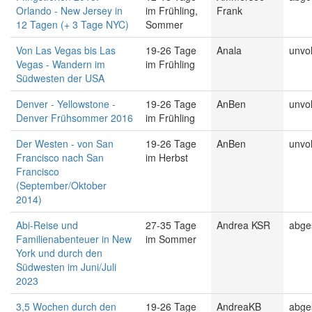
Orlando - New Jersey in
im Frühling,
Frank
12 Tagen (+ 3 Tage NYC)
Sommer
Von Las Vegas bis Las
19-26 Tage
Anala
unvol
Vegas - Wandern im
im Frühling
Südwesten der USA
Denver - Yellowstone -
19-26 Tage
AnBen
unvol
Denver Frühsommer 2016
im Frühling
Der Westen - von San
19-26 Tage
AnBen
unvol
Francisco nach San
im Herbst
Francisco
(September/Oktober
2014)
Abi-Reise und
27-35 Tage
Andrea KSR
abge
Familienabenteuer in New
im Sommer
York und durch den
Südwesten im Juni/Juli
2023
3,5 Wochen durch den
19-26 Tage
AndreaKB
abge