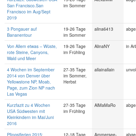
San Francisco.San
im Sommer
Francisco im Aug/Sept
2019
3 Pongauer auf
19-26 Tage
alina6413
abge
Bananentour
im Sommer
Von Allem etwas – Wüste,
19-26 Tage
AlinaNY
in Ar
rote Steine, Canyons,
im Frühling
Wald und Meer
4 Wochen im September
27-35 Tage
allainallain
unvol
2014 von Denver über
im Sommer,
Yellowstone NP, Moab,
Herbst
Page, zum Zion NP nach
Las Vegas
Kurzfazit zu 4 Wochen
27-35 Tage
AlMaMaRo
abge
USA Südwesten mit
im Frühling
Kleinkindern im Mai/Juni
2016
Pfingstferien 2015:
12-18 Tage
Ammersee-
abge