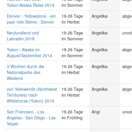
Yukon/Alaska Reise 2014
im Sommer
Denver - Yellowstone - ein
19-26 Tage
Angelika
abge
paar rote Steine - Denver
im Herbst
Neufundland und
19-26 Tage
Angelika
unvol
Labrador 2018
im Sommer
Yukon / Alaska im
19-26 Tage
Angelika
abge
August/September 2014
im Sommer
3 Wochen durch die
19-26 Tage
Angelika
abge
Nationalparks des
im Herbst
Westens
von Yellowknife (Northwest
19-26 Tage
Angelika
abge
Territories) nach
im Herbst
Whitehorse (Yukon) 2016
San Francisco - Los
19-26 Tage
Angi
unvol
Angeles - San Diego - Las
im Frühling
Vegas