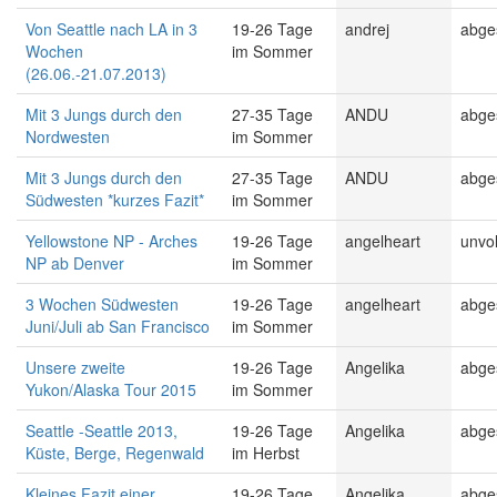
Von Seattle nach LA in 3
19-26 Tage
andrej
abge
Wochen
im Sommer
(26.06.-21.07.2013)
Mit 3 Jungs durch den
27-35 Tage
ANDU
abge
Nordwesten
im Sommer
Mit 3 Jungs durch den
27-35 Tage
ANDU
abge
Südwesten *kurzes Fazit*
im Sommer
Yellowstone NP - Arches
19-26 Tage
angelheart
unvol
NP ab Denver
im Sommer
3 Wochen Südwesten
19-26 Tage
angelheart
abge
Juni/Juli ab San Francisco
im Sommer
Unsere zweite
19-26 Tage
Angelika
abge
Yukon/Alaska Tour 2015
im Sommer
Seattle -Seattle 2013,
19-26 Tage
Angelika
abge
Küste, Berge, Regenwald
im Herbst
Kleines Fazit einer
19-26 Tage
Angelika
abge