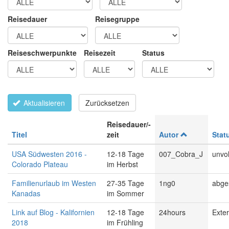
Reisedauer
Reisegruppe
Reiseschwerpunkte
Reisezeit
Status
Aktualisieren
Zurücksetzen
Reisedauer/-
Titel
zeit
Autor
Stat
USA Südwesten 2016 -
12-18 Tage
007_Cobra_J
unvol
Colorado Plateau
im Herbst
Familienurlaub im Westen
27-35 Tage
1ng0
abge
Kanadas
im Sommer
Link auf Blog - Kalifornien
12-18 Tage
24hours
Exter
2018
im Frühling