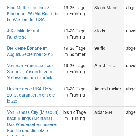
Eine Mutter und ihre 3
19-26 Tage
3fach-Mami
abge
Kinder auf WoMo-Roadtrip
im Frühling
im Westen der USA
4 Kleinkinder auf
19-26 Tage
4Kids
unvol
Rundreise
im Frühling
Die kleine Banane im
19-26 Tage
9erflo
abge
August/September 2012
im Sommer
Von San Francisco über
19-26 Tage
A-n-d-r-e-a
unvol
Sequoia, Yosemite zum
im Frühling
Yellowstone und zurück.
Unsere erste USA Reise
19-26 Tage
ActrosTrucker
abge
2012, garantiert nicht die
im Frühling
letzte!
Von Kansas City (Missouri)
bis 12 Tage
aida1964
abge
nach Billings (Montana) -
im Frühling
Das Wiedersehen unserer
Familie und die letzte