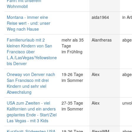
Fahrt mit unserem
Wohnmobil
Montana - immer eine
aida1964
in Ar
Reise wert - und: unser
Weg nach Hause
Familienurlaub mit 2
mehr als 35
Alantheras
abge
kleinen Kindern von San
Tage
Francisco über
im Frühling
L.A./LasVegas/Yellowstone
bis Denver
Oneway von Denver nach
19-26 Tage
Alex
abge
San Francisco mit drei
im Sommer
Kindern und sehr viel
Abwechslung
USA zum Zweiten - viel
27-35 Tage
Alex
unvol
Kalifornien und ein anders
im Sommer
geplantes Ende - Start/Ziel
Las Vegas - mit 3 Kids
Kurzfazit: Südwesten USA
19-26 Tage
AlexaWM
abge