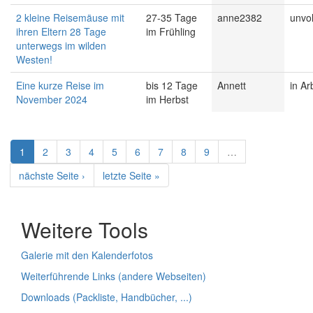
2 kleine Reisemäuse mit
27-35 Tage
anne2382
unvol
ihren Eltern 28 Tage
im Frühling
unterwegs im wilden
Westen!
Eine kurze Reise im
bis 12 Tage
Annett
in Ar
November 2024
im Herbst
1
2
3
4
5
6
7
8
9
…
nächste Seite ›
letzte Seite »
Weitere Tools
Galerie mit den Kalenderfotos
Weiterführende Links (andere Webseiten)
Downloads (Packliste, Handbücher, ...)