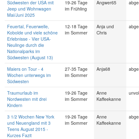
Südwesten der USA mit
19-26 Tage
Angwer65
abge
Jeep und Wohnwagen
im Frühling
Mai/Juni 2025
Feuertal, Feuerwelle,
12-18 Tage
Anja und
abge
Kobolde und viele schöne
im Sommer
Chris
Erlebnisse - Vier USA-
Neulinge durch die
Nationalparks im
Südwesten (August 13)
Maiers on Tour - 4
27-35 Tage
Anja68
abge
Wochen unterwegs im
im Sommer
Südwesten
Traumurlaub im
19-26 Tage
Anne
unvol
Nordwesten mit drei
im Sommer
Kaffeekanne
Kindern
3 1/2 Wochen New York
19-26 Tage
Anne
abge
und Neuengland mit 3
im Sommer
Kaffeekanne
Teens August 2015 -
Kurzes Fazit