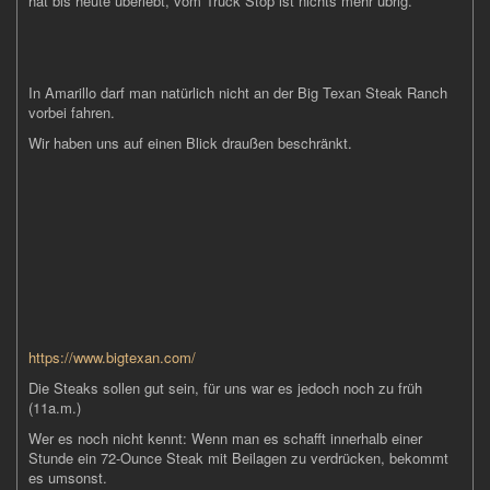
hat bis heute überlebt, vom Truck Stop ist nichts mehr übrig.“
In Amarillo darf man natürlich nicht an der Big Texan Steak Ranch
vorbei fahren.
Wir haben uns auf einen Blick draußen beschränkt.
https://www.bigtexan.com/
Die Steaks sollen gut sein, für uns war es jedoch noch zu früh
(11a.m.)
Wer es noch nicht kennt: Wenn man es schafft innerhalb einer
Stunde ein 72-Ounce Steak mit Beilagen zu verdrücken, bekommt
es umsonst.