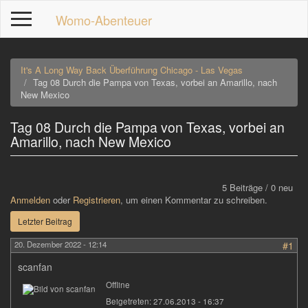
Direkt
Womo-Abenteuer
zum
Inhalt
It's A Long Way Back Überführung Chicago - Las Vegas
Tag 08 Durch die Pampa von Texas, vorbei an Amarillo, nach
New Mexico
Tag 08 Durch die Pampa von Texas, vorbei an
p
Amarillo, nach New Mexico
5 Beiträge / 0 neu
Anmelden
oder
Registrieren
, um einen Kommentar zu schreiben.
Letzter Beitrag
20. Dezember 2022 - 12:14
#1
scanfan
Offline
Beigetreten:
27.06.2013 - 16:37