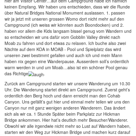
hier am VIsitor Center…auf dem Campground habe ich nämlich
keinen Empfang. Wir haben uns entschieden, dass wir die Runde
über Natural Bridges National Monument auslassen. 1. passen
wir ja jetzt mit unseren grossen Womo dort nicht mehr auf den
Campground (ich weiss wir könnten auch Boondocken) und 2.
haben vor allem die Kids langsam bissel genug vom Wandern und
so entscheiden wir uns dafür vom Gobblin Valley direkt nach
Moab zu fahren und dort etwas zu relaxen. Ich buche also zwei
Nächte auf dem KOA in MOAB - Pool und Spielplatz das wird
unseren zwei bestimmt gefallen und auch ich und mein Mann
haben nix gegen eine Wanderpause. Ausserdem soll’s ordentlich
warm werden in und um Moab…also ist ein schöner Pool genau
das Richtige
.
Zurück am Campground starten wir unsere Wanderung um 10.30
Uhr. Die Wanderung startet direkt am Campground. Zuerst geht’s
ordentlich den Berg hoch und dann erreicht man den Cohab
Canyon. Uns gefällt’s gut hier und einmal mehr teilen wir uns den
Canyon nur mit ganz wenigen anderen Wanderern. Das ändert
sich als wir ca. 1 Stunde Später beim Parkplatz zur Hickman
Bridge ankommen. Hier hat’s deutlich mehr Besucher/Wanderer.
Obwohl wir alle irgendwie nicht mehr so Lust auf Wandern haben,
starten wir den Weg zur Hickman Bridge und machen kurz darauf